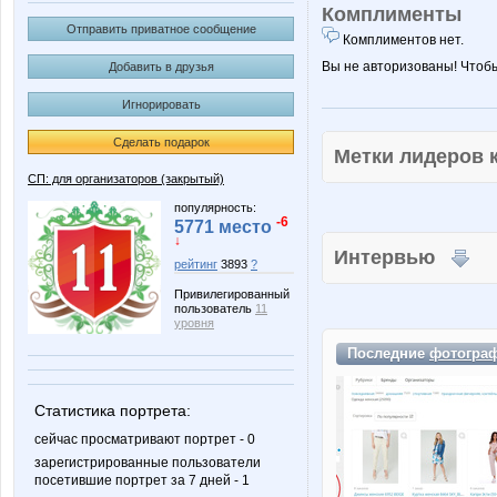
Комплименты
Отправить приватное сообщение
Комплиментов нет.
Вы не авторизованы! Чтоб
Добавить в друзья
Игнорировать
Сделать подарок
Метки лидеров
СП: для организаторов (закрытый)
популярность:
-6
5771 место
↓
Интервью
рейтинг
3893
?
Привилегированный
пользователь
11
уровня
Последние
фотогра
Статистика портрета:
сейчас просматривают портрет - 0
зарегистрированные пользователи
посетившие портрет за 7 дней - 1