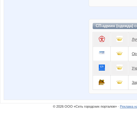
СП-админ (одежда) 
Лу
Ор
Уч
За
© 2026 ООО «Сеть городских порталов» ·
Реклама н