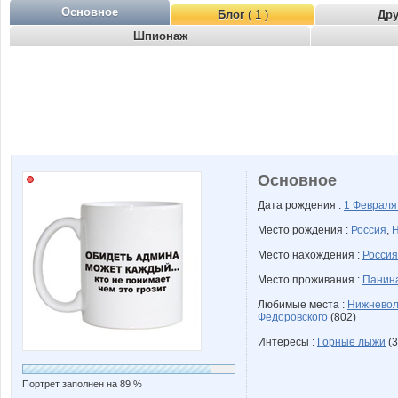
Основное
Блог
( 1 )
Др
Шпионаж
Основное
Дата рождения :
1 Феврал
Место рождения :
Россия
,
Н
Место нахождения :
Россия
Место проживания :
Панин
Любимые места :
Нижневол
Федоровского
(802)
Интересы :
Горные лыжи
(3
Портрет заполнен на 89 %